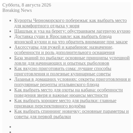
Суббота, 8 августа 2026
Breaking News
Курорты Черноморского побережья: как выбрать место
для комфортного отдыха у моря
Шашлык и уха на берегу: обустраиваем лагерную кухню
Доставка суши в Ярославле: как выбрать блюда
японской кухни и на что обратить внимание при заказе
Аксессуары для ружей и карабинов: назначение,
особенности и роль дополнительного оснащения
База знаний по рыбалке: основные принципы успешной
ловли для начинающих и опытных рыболовов
Как вкусно приготовить сома: лучшие способы
приготовления и полезные кулинарные советы
Лазанья в домашних условиях: секреты приготовления и
популярные рецепты итальянского блюда
Как выбрать место для охоты на кабана: особенности
поведения зверя и важные нюансы местности
Как выбрать хорошее место для рыбалки: главные
признаки перспективного водоёма
Как выбрать спиннинг новичку: основные параметры и
советы для первой рыбалки
Sidebar
Случайная