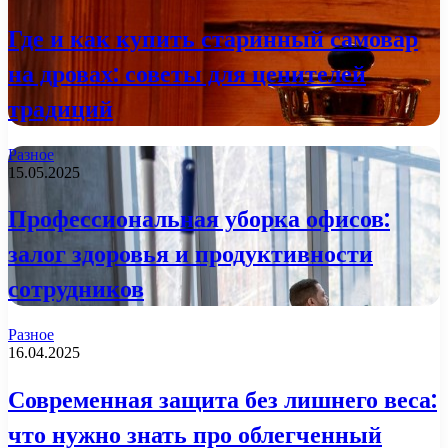
Где и как купить старинный самовар
на дровах: советы для ценителей
традиций
Разное
15.05.2025
Профессиональная уборка офисов:
залог здоровья и продуктивности
сотрудников
Разное
16.04.2025
Современная защита без лишнего веса:
что нужно знать про облегченный