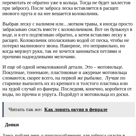
перемотать ее обратно уже в кольца. Тогда не будет захлестов
при забросе). После заброса леска вставляется в расщеп
ивового прута и на нее вешается колокольчик.
Выбрав леску с налимом или…мотком травы, я иногда просто
забрасываю снасть вместе с колокольчиком. Вот он булькнул в
воде, и я его подтягиваю обратно, а затем вставляю леску в
расщеп. Колокольчик ополаскиваю водой от песка, чтобы не
потерял малинового звона. Наверное, это неправильно, но
когда мерзнут руки, так не хочется заниматься петлями и
прочими надоедливыми мелочами.
И еще об одной немаловажной детали. Это – мотовильце.
Покупные, тоненькие, пластиковые и ажурные мотовильца
сломаются, скорее всего, на первой же рыбалке. Лучше по
старинке выпилить их из крепкого и толстого пластика или
на худой случай из фанеры. Последняя, конечно, коробится от
воды, но прочна и упруга. Подойдут и мотовильца из доски.
Читать так же:
Как ловить окуня в феврале
Донки
Здесь пойдет речь о приспособлениях для заброса снасти в