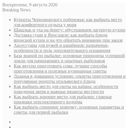
Воскресенье, 9 августа 2026
Breaking News
Курорты Черноморского побережья: как выбрать место
для комфортного отдыха у моря
Шашлык и уха на берегу: обустраиваем лагерную кухню
Доставка суши в Ярославле: как выбрать блюда
японской кухни и на что обратить внимание при заказе
Аксессуары для ружей и карабинов: назначение,
особенности и роль дополнительного оснащения
База знаний по рыбалке: основные принципы успешной
ловли для начинающих и опытных рыболовов
Как вкусно приготовить сома: лучшие способы
приготовления и полезные кулинарные советы
Лазанья в домашних условиях: секреты приготовления и
популярные рецепты итальянского блюда
Как выбрать место для охоты на кабана: особенности
поведения зверя и важные нюансы местности
Как выбрать хорошее место для рыбалки: главные
признаки перспективного водоёма
Как выбрать спиннинг новичку: основные параметры и
советы для первой рыбалки
Sidebar
Случайная