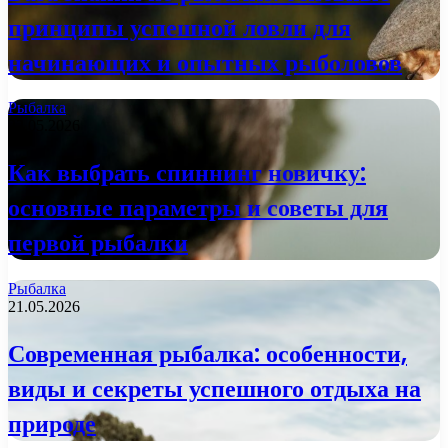
принципы успешной ловли для
начинающих и опытных рыболовов
Рыбалка
22.05.2026
Как выбрать спиннинг новичку:
основные параметры и советы для
первой рыбалки
Рыбалка
21.05.2026
Современная рыбалка: особенности,
виды и секреты успешного отдыха на
природе