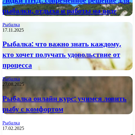
Лодки ПНД: современное решение для
рыбалки, отдыха и работы на воде
Рыбалка
17.11.2025
Рыбалка: что важно знать каждому,
кто хочет получать удовольствие от
процесса
Рыбалка
27.08.2025
Рыбалка онлайн курс: учимся ловить
рыбу с комфортом
Рыбалка
17.02.2025