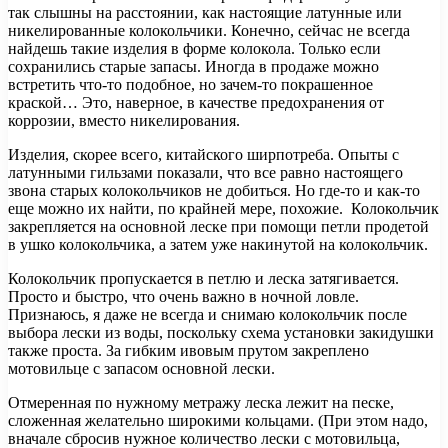
так слышны на расстоянии, как настоящие латунные или
никелированные колокольчики. Конечно, сейчас не всегда
найдешь такие изделия в форме колокола. Только если
сохранились старые запасы. Иногда в продаже можно
встретить что-то подобное, но зачем-то покрашенное
краской… Это, наверное, в качестве предохранения от
коррозии, вместо никелирования.
Изделия, скорее всего, китайского ширпотреба. Опыты с
латунными гильзами показали, что все равно настоящего
звона старых колокольчиков не добиться. Но где-то и как-то
еще можно их найти, по крайней мере, похожие. Колокольчик
закрепляется на основной леске при помощи петли продетой
в ушко колокольчика, а затем уже накинутой на колокольчик.
Колокольчик пропускается в петлю и леска затягивается.
Просто и быстро, что очень важно в ночной ловле.
Признаюсь, я даже не всегда и снимаю колокольчик после
выбора лески из воды, поскольку схема установки закидушки
также проста. За гибким ивовым прутом закреплено
мотовильце с запасом основной лески.
Отмеренная по нужному метражу леска лежит на песке,
сложенная желательно широкими кольцами. (При этом надо,
вначале сбросив нужное количество лески с мотовильца,