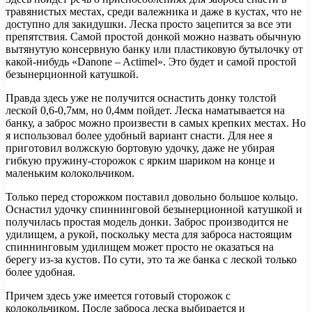
травянистых местах, среди валежника и даже в кустах, что не
доступно для закидушки. Леска просто зацепится за все эти
препятствия. Самой простой донкой можно назвать обычную
вытянутую консервную банку или пластиковую бутылочку от
какой-нибудь «Danone – Actimel». Это будет и самой простой
безынерционной катушкой.
Правда здесь уже не получится оснастить донку толстой
леской 0,6-0,7мм, но 0,4мм пойдет. Леска наматывается на
банку, а заброс можно произвести в самых крепких местах. Но
я использовал более удобный вариант снасти. Для нее я
приготовил волжскую бортовую удочку, даже не убирая
гибкую пружину-сторожок с ярким шариком на конце и
маленьким колокольчиком.
Только перед сторожком поставил довольно большое кольцо.
Оснастил удочку спиннинговой безынерционной катушкой и
получилась простая модель донки. Заброс производится не
удилищем, а рукой, поскольку места для заброса настоящим
спиннинговым удилищем может просто не оказаться на
берегу из-за кустов. По сути, это та же банка с леской только
более удобная.
Причем здесь уже имеется готовый сторожок с
колокольчиком. После заброса леска выбирается и