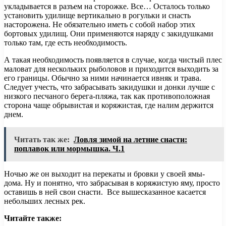
укладывается в разъем на сторожке. Все… Осталось только
установить удилище вертикально в рогульки и снасть
насторожена. Не обязательно иметь с собой набор этих
бортовых удилищ. Они применяются наряду с закидушками
только там, где есть необходимость.
А такая необходимость появляется в случае, когда чистый плес
маловат для нескольких рыболовов и приходится выходить за
его границы. Обычно за ними начинается ивняк и трава.
Следует учесть, что забрасывать закидушки и донки лучше с
низкого песчаного берега-пляжа, так как противоположная
сторона чаще обрывистая и коряжистая, где налим держится
днем.
Читать так же:
Ловля зимой на летние снасти:
поплавок или мормышка. Ч.1
Ночью же он выходит на перекаты и бровки у своей ямы-
дома. Ну и понятно, что забрасывая в коряжистую яму, просто
оставишь в ней свои снасти. Все вышесказанное касается
небольших лесных рек.
Читайте также: