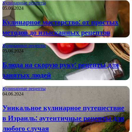
Кулинарные рецепты
05.06.2024
Кулинарное мастерство: от простых
методов до изысканных рецептов
Кулинарные рецепты
05.06.2024
Блюда на скорую руку: рецепты для
занятых людей
Кулинарные рецепты
04.06.2024
Уникальное кулинарное путешествие
в Израиль: аутентичные рецепты для
любого случая