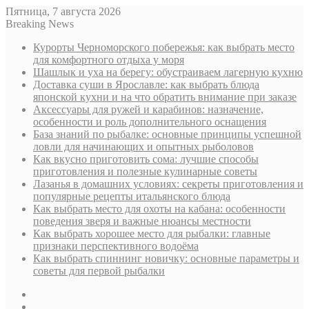
Пятница, 7 августа 2026
Breaking News
Курорты Черноморского побережья: как выбрать место
для комфортного отдыха у моря
Шашлык и уха на берегу: обустраиваем лагерную кухню
Доставка суши в Ярославле: как выбрать блюда
японской кухни и на что обратить внимание при заказе
Аксессуары для ружей и карабинов: назначение,
особенности и роль дополнительного оснащения
База знаний по рыбалке: основные принципы успешной
ловли для начинающих и опытных рыболовов
Как вкусно приготовить сома: лучшие способы
приготовления и полезные кулинарные советы
Лазанья в домашних условиях: секреты приготовления и
популярные рецепты итальянского блюда
Как выбрать место для охоты на кабана: особенности
поведения зверя и важные нюансы местности
Как выбрать хорошее место для рыбалки: главные
признаки перспективного водоёма
Как выбрать спиннинг новичку: основные параметры и
советы для первой рыбалки
Sidebar
Случайная