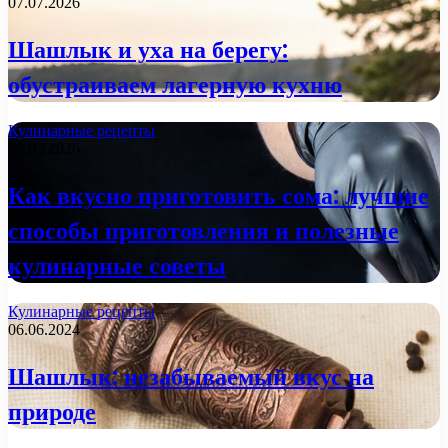
07.07.2026
Шашлык и уха на берегу:
обустраиваем лагерную кухню
Кулинарные рецепты
28.05.2026
Как вкусно приготовить сома: лучшие
способы приготовления и полезные
кулинарные советы
Кулинарные рецепты
06.06.2024
Шашлык: незабываемый вкус на
природе