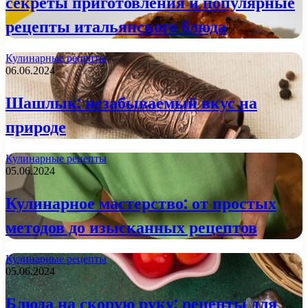
секреты приготовления и популярные
рецепты итальянского блюда
Кулинарные рецепты
06.06.2024
Шашлык: незабываемый вкус на
природе
Кулинарные рецепты
05.06.2024
Кулинарное мастерство: от простых
методов до изысканных рецептов
Кулинарные рецепты
05.06.2024
Блюда на скорую руку: рецепты для