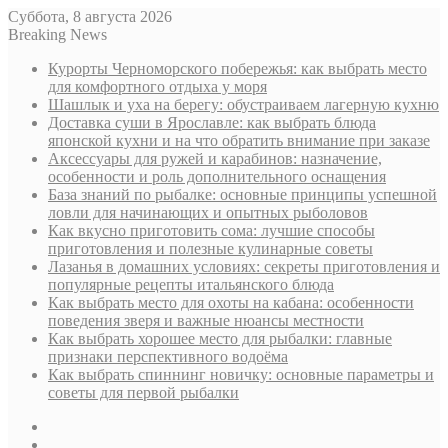
Суббота, 8 августа 2026
Breaking News
Курорты Черноморского побережья: как выбрать место
для комфортного отдыха у моря
Шашлык и уха на берегу: обустраиваем лагерную кухню
Доставка суши в Ярославле: как выбрать блюда
японской кухни и на что обратить внимание при заказе
Аксессуары для ружей и карабинов: назначение,
особенности и роль дополнительного оснащения
База знаний по рыбалке: основные принципы успешной
ловли для начинающих и опытных рыболовов
Как вкусно приготовить сома: лучшие способы
приготовления и полезные кулинарные советы
Лазанья в домашних условиях: секреты приготовления и
популярные рецепты итальянского блюда
Как выбрать место для охоты на кабана: особенности
поведения зверя и важные нюансы местности
Как выбрать хорошее место для рыбалки: главные
признаки перспективного водоёма
Как выбрать спиннинг новичку: основные параметры и
советы для первой рыбалки
Sidebar
Случайная