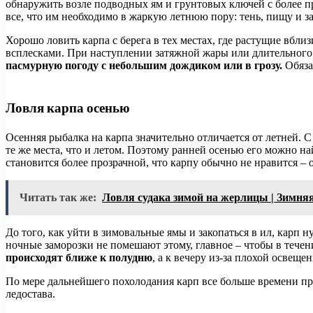
обнаружить возле подводных ям и грунтовых ключей с более пр
все, что им необходимо в жаркую летнюю пору: тень, пищу и за
Хорошо ловить карпа с берега в тех местах, где растущие вбли
всплесками. При наступлении затяжной жары или длительного 
пасмурную погоду с небольшим дождиком или в грозу.
Обяза
Ловля карпа осенью
Осенняя рыбалка на карпа значительно отличается от летней.
те же места, что и летом. Поэтому ранней осенью его можно н
становится более прозрачной, что карпу обычно не нравится – 
Читать так же:
Ловля судака зимой на жерлицы | Зимня
До того, как уйти в зимовальные ямы и закопаться в ил, карп 
ночные заморозки не помешают этому, главное – чтобы в течен
происходят ближе к полудню
, а к вечеру из-за плохой освещ
По мере дальнейшего похолодания карп все больше времени про
ледостава.