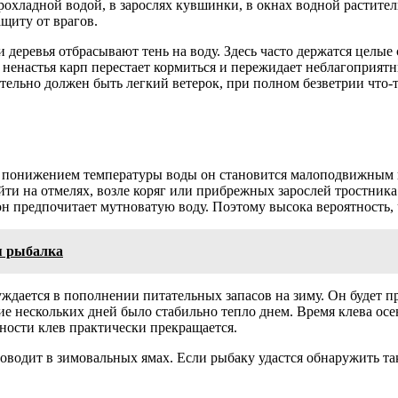
охладной водой, в зарослях кувшинки, в окнах водной растител
щиту от врагов.
зи деревья отбрасывают тень на воду. Здесь часто держатся цел
ненастья карп перестает кормиться и пережидает неблагоприят
тельно должен быть легкий ветерок, при полном безветрии что-т
 С понижением температуры воды он становится малоподвижным и 
айти на отмелях, возле коряг или прибрежных зарослей тростник
он предпочитает мутноватую воду. Поэтому высока вероятность, 
я рыбалка
нуждается в пополнении питательных запасов на зиму. Он будет п
ие нескольких дней было стабильно тепло днем. Время клева ос
енности клев практически прекращается.
водит в зимовальных ямах. Если рыбаку удастся обнаружить так