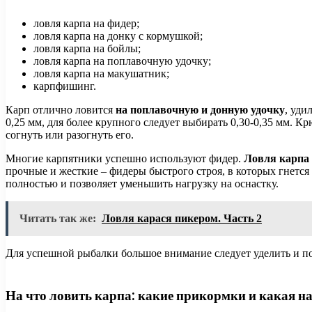
ловля карпа на фидер;
ловля карпа на донку с кормушкой;
ловля карпа на бойлы;
ловля карпа на поплавочную удочку;
ловля карпа на макушатник;
карпфишинг.
Карп отлично ловится
на поплавочную и донную удочку
, уди
0,25 мм, для более крупного следует выбирать 0,30-0,35 мм. 
согнуть или разогнуть его.
Многие карпятники успешно используют фидер.
Ловля карпа 
прочные и жесткие – фидеры быстрого строя, в которых гнется
полностью и позволяет уменьшить нагрузку на оснастку.
Читать так же:
Ловля карася пикером. Часть 2
Для успешной рыбалки большое внимание следует уделить и п
На что ловить карпа: какие прикормки и какая н