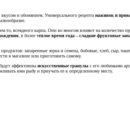
м вкусом и обонянием. Универсального рецепта
наживок и прик
азнообразие.
м-то, всеядного карпа. Они во многом влияют на количество пр
хождения
, в более т
еплое время года – сладкие фруктовые зап
родуктов: запаренные зерна и семена, бобовые, хлеб, сыр, пашт
сти в магазине или приготовить самому.
, будут эффективны
искусственные гранулы
с его любимыми аром
рмливать ими рыбу и приучать ее к определенному месту.