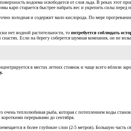
поверхность водоема освободится от слоя льда. В реках этот про
имы карп старается быстрее набрать вес и укрепить силы перед 
аточно холодная и содержит мало кислорода. По мере прогревани
ески нет водной растительности, то
потребуется соблюдать осто
 в снастях. Если на берегу соберется шумная компания, он не во
нцентрируется в местах летних стоянок и чаще всего вблизи за
у.
о очень теплолюбивая рыба, которая с потеплением воды станови
с короткими перерывами до сентября.
ремещается в более глубокие слои (2-5 метров). Большую часть с