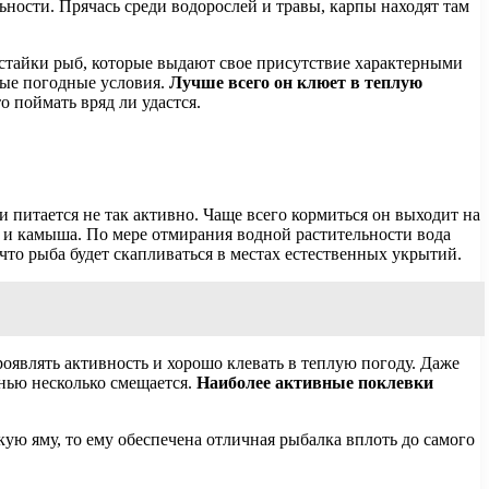
ьности. Прячась среди водорослей и травы, карпы находят там
ые стайки рыб, которые выдают свое присутствие характерными
ные погодные условия.
Лучше всего он клюет в теплую
о поймать вряд ли удастся.
питается не так активно. Чаще всего кормиться он выходит на
а и камыша. По мере отмирания водной растительности вода
что рыба будет скапливаться в местах естественных укрытий.
роявлять активность и хорошо клевать в теплую погоду. Даже
енью несколько смещается.
Наиболее активные поклевки
ую яму, то ему обеспечена отличная рыбалка вплоть до самого