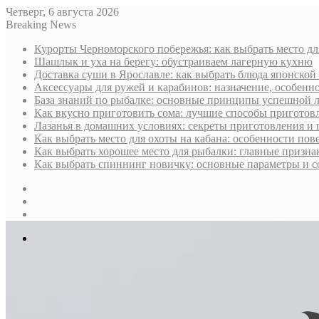
Четверг, 6 августа 2026
Breaking News
Курорты Черноморского побережья: как выбрать место дл
Шашлык и уха на берегу: обустраиваем лагерную кухню
Доставка суши в Ярославле: как выбрать блюда японской 
Аксессуары для ружей и карабинов: назначение, особенн
База знаний по рыбалке: основные принципы успешной 
Как вкусно приготовить сома: лучшие способы приготов
Лазанья в домашних условиях: секреты приготовления и
Как выбрать место для охоты на кабана: особенности по
Как выбрать хорошее место для рыбалки: главные призна
Как выбрать спиннинг новичку: основные параметры и с
Sidebar
Случайная
статья
Log
In
Меню