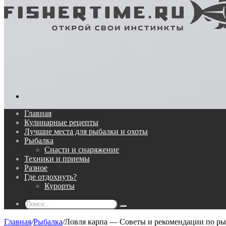
Поиск...
Главная
Кулинарные рецепты
Лучшие места для рыбалки и охоты
Рыбалка
Снасти и снаряжение
Техники и приемы
Разное
Где отдохнуть?
Курорты
Поиск...
Главная
/
Рыбалка
/
Ловля карпа — Советы и рекомендации по ры