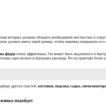
лища которых должны обладать необходимой жесткостью и упруго
Крючок должен иметь такой размер, чтобы наживка покрывала его
на фидер
очень эффективна. Он может быть медленного и быстрог
 только одно колено и верхушка удилища. Но на практике более 
одбору других снастей:
катушки, подсака, садка, сигнализато
аживка подойдет