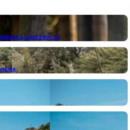
е нюансы местности
доёма