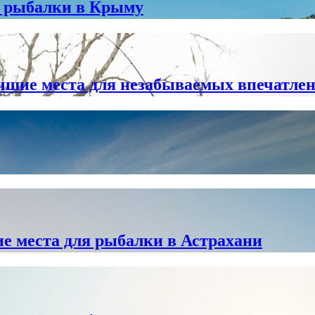
ля рыбалки в Крыму
лучшие места для незабываемых впечатле
е места для рыбалки в Астрахани