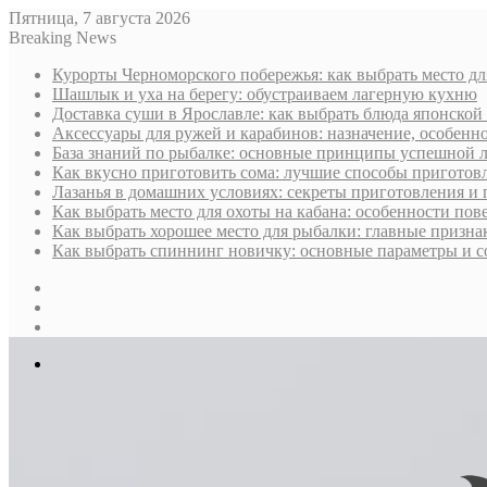
Пятница, 7 августа 2026
Breaking News
Курорты Черноморского побережья: как выбрать место дл
Шашлык и уха на берегу: обустраиваем лагерную кухню
Доставка суши в Ярославле: как выбрать блюда японской 
Аксессуары для ружей и карабинов: назначение, особенн
База знаний по рыбалке: основные принципы успешной 
Как вкусно приготовить сома: лучшие способы приготов
Лазанья в домашних условиях: секреты приготовления и
Как выбрать место для охоты на кабана: особенности по
Как выбрать хорошее место для рыбалки: главные призна
Как выбрать спиннинг новичку: основные параметры и с
Sidebar
Случайная
статья
Log
In
Меню