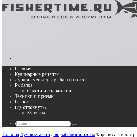
Поиск...
Главная
Кулинарные рецепты
Лучшие места для рыбалки и охоты
Рыбалка
Снасти и снаряжение
Техники и приемы
Разное
Где отдохнуть?
Курорты
Поиск...
Главная
/
Лучшие места для рыбалки и охоты
/
Карелия: рай для р