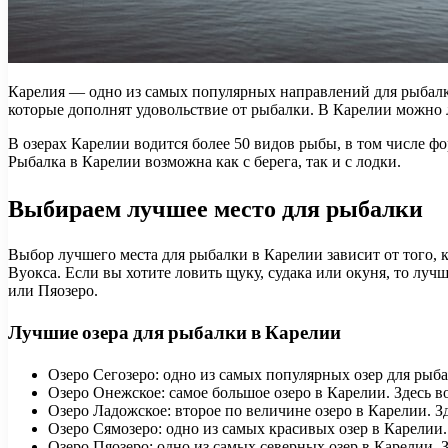
Карелия — одно из самых популярных направлений для рыбалки 
которые дополнят удовольствие от рыбалки. В Карелии можно 
В озерах Карелии водится более 50 видов рыбы, в том числе фор
Рыбалка в Карелии возможна как с берега, так и с лодки.
Выбираем лучшее место для рыбалки
Выбор лучшего места для рыбалки в Карелии зависит от того, к
Вуокса. Если вы хотите ловить щуку, судака или окуня, то луч
или Пяозеро.
Лучшие озера для рыбалки в Карелии
Озеро Сегозеро: одно из самых популярных озер для рыбал
Озеро Онежское: самое большое озеро в Карелии. Здесь во
Озеро Ладожское: второе по величине озеро в Карелии. Зд
Озеро Сямозеро: одно из самых красивых озер в Карелии. 
Озеро Пяозеро: одно из самых северных озер в Карелии. З