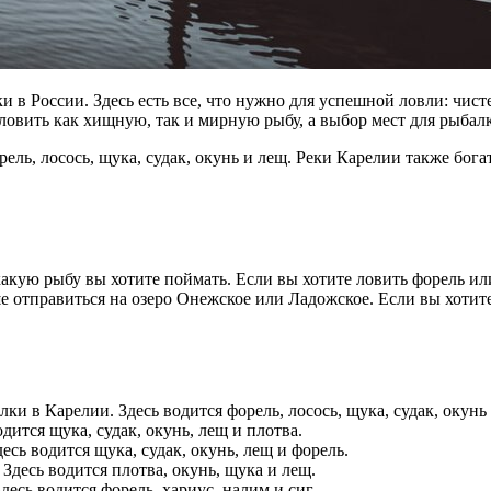
в России. Здесь есть все, что нужно для успешной ловли: чист
ловить как хищную, так и мирную рыбу, а выбор мест для рыбал
ель, лосось, щука, судак, окунь и лещ. Реки Карелии также богат
акую рыбу вы хотите поймать. Если вы хотите ловить форель или
ше отправиться на озеро Онежское или Ладожское. Если вы хотит
ки в Карелии. Здесь водится форель, лосось, щука, судак, окунь
дится щука, судак, окунь, лещ и плотва.
есь водится щука, судак, окунь, лещ и форель.
Здесь водится плотва, окунь, щука и лещ.
десь водится форель, хариус, налим и сиг.