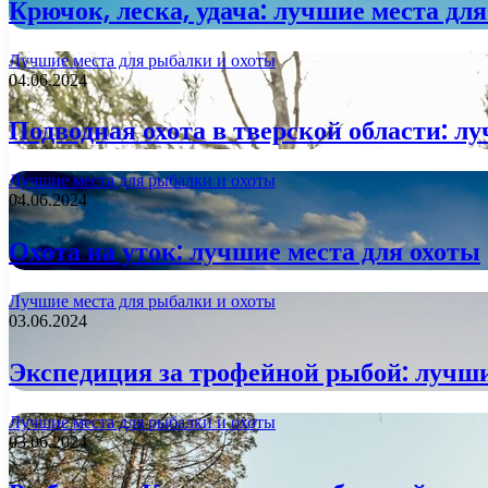
Крючок, леска, удача: лучшие места д
Лучшие места для рыбалки и охоты
04.06.2024
Подводная охота в тверской области: 
Лучшие места для рыбалки и охоты
04.06.2024
Охота на уток: лучшие места для охоты
Лучшие места для рыбалки и охоты
03.06.2024
Экспедиция за трофейной рыбой: лучши
Лучшие места для рыбалки и охоты
03.06.2024