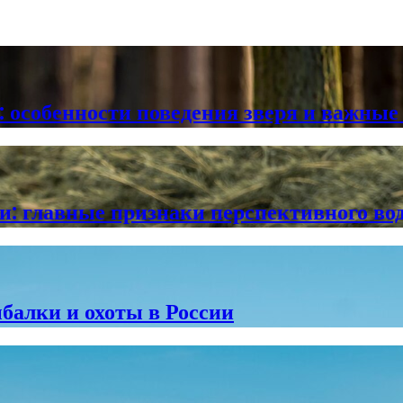
а: особенности поведения зверя и важны
и: главные признаки перспективного во
балки и охоты в России