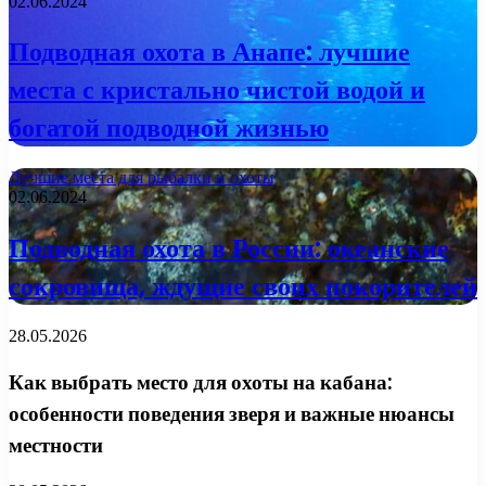
02.06.2024
Подводная охота в Анапе: лучшие
места с кристально чистой водой и
богатой подводной жизнью
Лучшие места для рыбалки и охоты
02.06.2024
Подводная охота в России: океанские
сокровища, ждущие своих покорителей
28.05.2026
Как выбрать место для охоты на кабана:
особенности поведения зверя и важные нюансы
местности