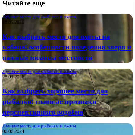
Читайте еще
Лучшие места для рыбалки и охоты
28.05.2026
Как выбрать место для охоты на
кабана: особенности поведения зверя и
важные нюансы местности
Лучшие места для рыбалки и охоты
28.05.2026
Как выбрать хорошее место для
рыбалки: главные признаки
перспективного водоёма
Лучшие места для рыбалки и охоты
06.06.2024