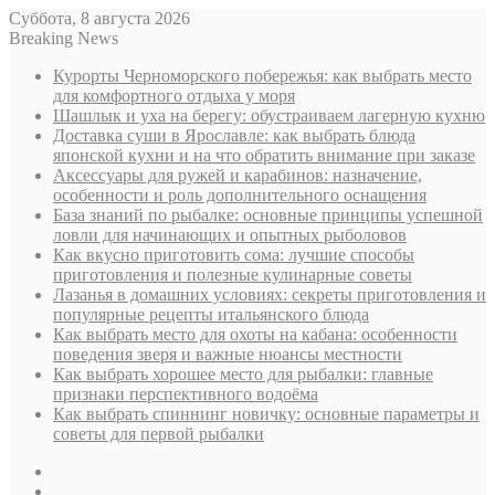
Суббота, 8 августа 2026
Breaking News
Курорты Черноморского побережья: как выбрать место
для комфортного отдыха у моря
Шашлык и уха на берегу: обустраиваем лагерную кухню
Доставка суши в Ярославле: как выбрать блюда
японской кухни и на что обратить внимание при заказе
Аксессуары для ружей и карабинов: назначение,
особенности и роль дополнительного оснащения
База знаний по рыбалке: основные принципы успешной
ловли для начинающих и опытных рыболовов
Как вкусно приготовить сома: лучшие способы
приготовления и полезные кулинарные советы
Лазанья в домашних условиях: секреты приготовления и
популярные рецепты итальянского блюда
Как выбрать место для охоты на кабана: особенности
поведения зверя и важные нюансы местности
Как выбрать хорошее место для рыбалки: главные
признаки перспективного водоёма
Как выбрать спиннинг новичку: основные параметры и
советы для первой рыбалки
Sidebar
Случайная