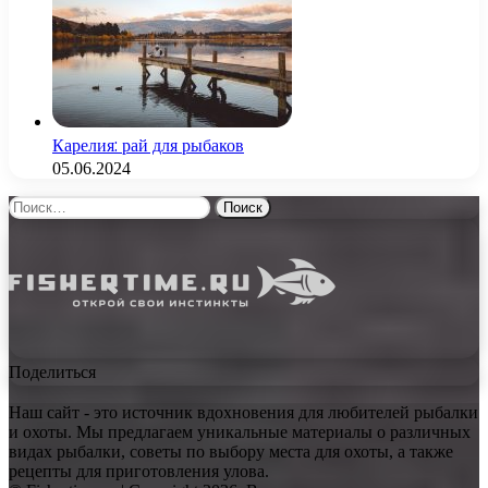
Карелия: рай для рыбаков
05.06.2024
Найти:
Поделиться
Наш сайт - это источник вдохновения для любителей рыбалки
и охоты. Мы предлагаем уникальные материалы о различных
видах рыбалки, советы по выбору места для охоты, а также
рецепты для приготовления улова.