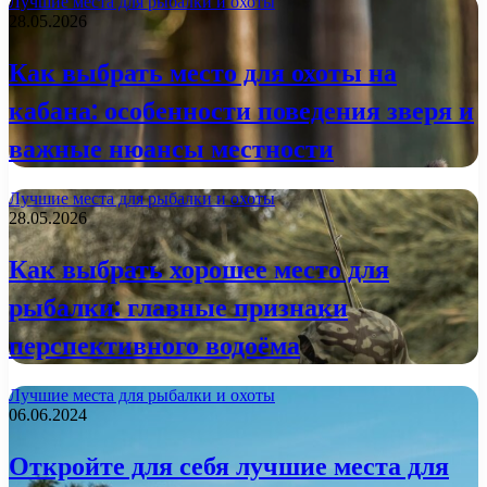
Лучшие места для рыбалки и охоты
28.05.2026
Как выбрать место для охоты на
кабана: особенности поведения зверя и
важные нюансы местности
Лучшие места для рыбалки и охоты
28.05.2026
Как выбрать хорошее место для
рыбалки: главные признаки
перспективного водоёма
Лучшие места для рыбалки и охоты
06.06.2024
Откройте для себя лучшие места для