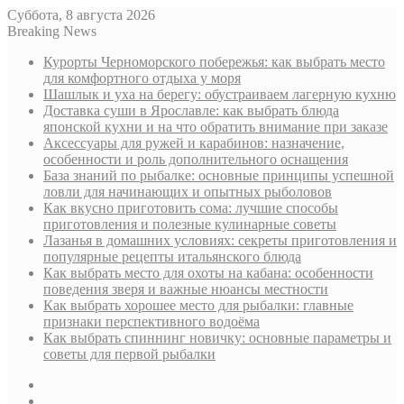
Суббота, 8 августа 2026
Breaking News
Курорты Черноморского побережья: как выбрать место
для комфортного отдыха у моря
Шашлык и уха на берегу: обустраиваем лагерную кухню
Доставка суши в Ярославле: как выбрать блюда
японской кухни и на что обратить внимание при заказе
Аксессуары для ружей и карабинов: назначение,
особенности и роль дополнительного оснащения
База знаний по рыбалке: основные принципы успешной
ловли для начинающих и опытных рыболовов
Как вкусно приготовить сома: лучшие способы
приготовления и полезные кулинарные советы
Лазанья в домашних условиях: секреты приготовления и
популярные рецепты итальянского блюда
Как выбрать место для охоты на кабана: особенности
поведения зверя и важные нюансы местности
Как выбрать хорошее место для рыбалки: главные
признаки перспективного водоёма
Как выбрать спиннинг новичку: основные параметры и
советы для первой рыбалки
Sidebar
Случайная