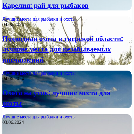
Карелия: рай для рыбаков
Лучшие места для рыбалки и охоты
04.06.2024
Подводная охота в тверской области:
лучшие места для незабываемых
впечатлений
Лучшие места для рыбалки и охоты
04.06.2024
Охота на уток: лучшие места для
охоты
Лучшие места для рыбалки и охоты
03.06.2024