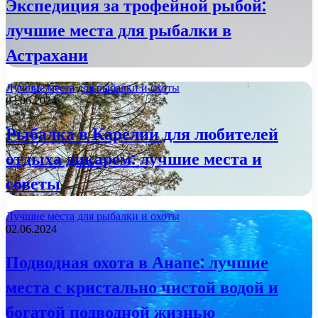
Экспедиция за трофейной рыбой:
лучшие места для рыбалки в
Астрахани
Лучшие места для рыбалки и охоты
03.06.2024
Рыбалка в Карелии для любителей
отдыха дикарем: лучшие места и
советы
Лучшие места для рыбалки и охоты
02.06.2024
Подводная охота в Анапе: лучшие
места с кристально чистой водой и
богатой подводной жизнью