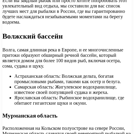
Если вы заядлый рыбак или просто хотите попробовать этот
увлекательный вид отдыха, мы составили для вас список
лучших мест для рыбалки в России, где вы гарантированно
будете наслаждаться незабываемыми моментами на берегу
водоема.
Волжский бассейн
Волга, самая длинная река в Европе, и ее многочисленные
притоки образуют обширный речной бассейн, который
является домом для более 100 видов рыб, включая осетра,
сома, судака и щуку.
Астраханская область: Волжская дельта, богатая
промысловыми рыбами, такими как осетр и белуга.
Самарская область: Жигулевское водохранилище,
известное своей популяцией судака и жереха.
Ярославская область: Рыбинское водохранилище, где
обитают гигантские щуки и окуни.
Мурманская область
Расположенная на Кольском полуострове на севере России,
Мурманская область славится своей невероятной рыбалкой на