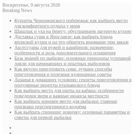
Воскресенье, 9 августа 2026
Breaking News
Курорты Черноморского побережья: как выбрать место
для комфортного отдыха у моря
Шашлык и уха на берегу: обустраиваем лагерную кухню
Доставка суши в Ярославле: как выбрать блюда
японской кухни и на что обратить внимание при заказе
Аксессуары для ружей и карабинов: назначение,
особенности и роль дополнительного оснащения
База знаний по рыбалке: основные принципы успешной
ловли для начинающих и опытных рыболовов
Как вкусно приготовить сома: лучшие способы
приготовления и полезные кулинарные советы
Лазанья в домашних условиях: секреты приготовления и
популярные рецепты итальянского блюда
Как выбрать место для охоты на кабана: особенности
поведения зверя и важные нюансы местности
Как выбрать хорошее место для рыбалки: главные
признаки перспективного водоёма
Как выбрать спиннинг новичку: основные параметры и
советы для первой рыбалки
Sidebar
Случайная