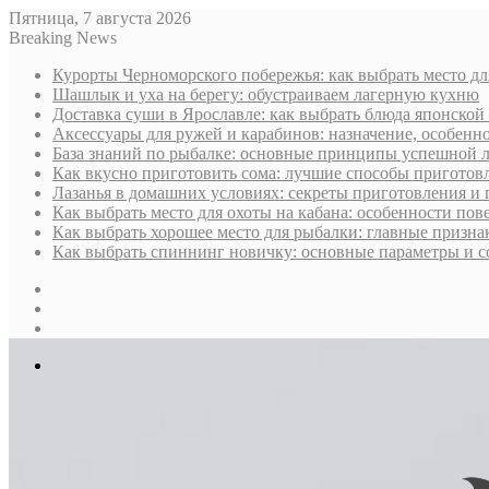
Пятница, 7 августа 2026
Breaking News
Курорты Черноморского побережья: как выбрать место дл
Шашлык и уха на берегу: обустраиваем лагерную кухню
Доставка суши в Ярославле: как выбрать блюда японской 
Аксессуары для ружей и карабинов: назначение, особенн
База знаний по рыбалке: основные принципы успешной 
Как вкусно приготовить сома: лучшие способы приготов
Лазанья в домашних условиях: секреты приготовления и
Как выбрать место для охоты на кабана: особенности по
Как выбрать хорошее место для рыбалки: главные призна
Как выбрать спиннинг новичку: основные параметры и с
Sidebar
Случайная
статья
Log
In
Меню