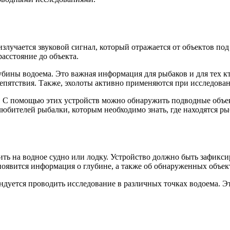
злучается звуковой сигнал, который отражается от объектов под
асстояние до объекта.
убины водоема. Это важная информация для рыбаков и для тех к
репятствия. Также, эхолоты активно применяются при исследова
. С помощью этих устройств можно обнаружить подводные объект
любителей рыбалки, которым необходимо знать, где находятся ры
ть на водное судно или лодку. Устройство должно быть зафиксир
появится информация о глубине, а также об обнаруженных объек
дуется проводить исследование в различных точках водоема. Эт