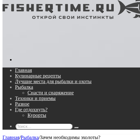
Поиск...
Главная
Кулинарные рецепты
Лучшие места для рыбалки и охоты
Рыбалка
Снасти и снаряжение
Техники и приемы
Разное
Где отдохнуть?
Курорты
Поиск...
Главная
/
Рыбалка
/
Зачем необходимы эхолоты?