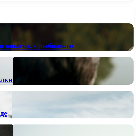
 и опытных рыболовов
алки
де